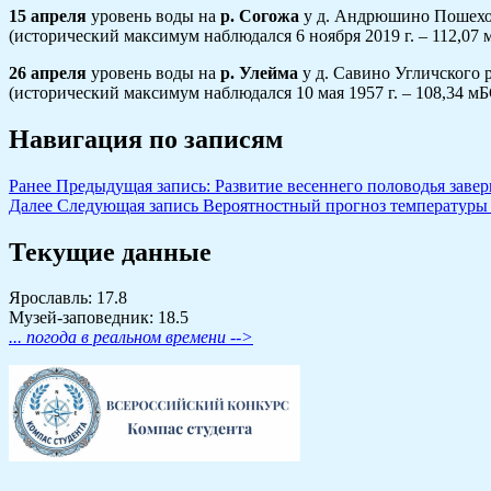
15 апреля
уровень воды на
р. Согожа
у д. Андрюшино Пошехон
(исторический максимум наблюдался 6 ноября 2019 г. – 112,07 
26 апреля
уровень воды на
р. Улейма
у д. Савино Угличского 
(исторический максимум наблюдался 10 мая 1957 г. – 108,34 мБ
Навигация по записям
Ранее
Предыдущая запись:
Развитие весеннего половодья заве
Далее
Следующая запись
Вероятностный прогноз температуры и
Текущие данные
Ярославль: 17.8
Музей-заповедник: 18.5
... погода в реальном времени -->