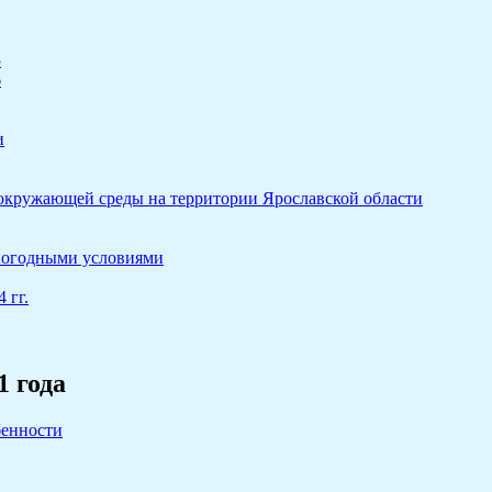
5
6
и
 окружающей среды на территории Ярославской области
 погодными условиями
 гг.
1 года
бенности