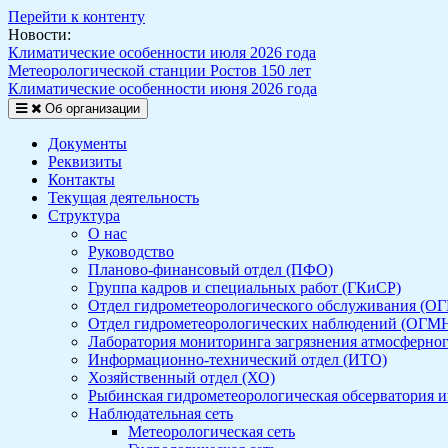
Перейти к контенту
Новости:
Климатические особенности июля 2026 года
Метеорологической станции Ростов 150 лет
Климатические особенности июня 2026 года
Об организации
Документы
Реквизиты
Контакты
Текущая деятельность
Структура
О нас
Руководство
Планово-финансовый отдел (ПФО)
Группа кадров и специальных работ (ГКиСР)
Отдел гидрометеорологического обслуживания (О
Отдел гидрометеорологических наблюдений (ОГМ
Лаборатория мониторинга загрязнения атмосферно
Информационно-технический отдел (ИТО)
Хозяйственный отдел (ХО)
Рыбинская гидрометеорологическая обсерватория и
Наблюдательная сеть
Метеорологическая сеть