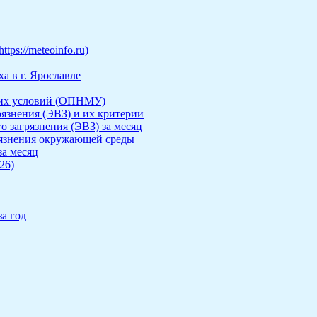
ps://meteoinfo.ru)
а в г. Ярославле
ких условий (ОПНМУ)
рязнения (ЭВЗ) и их критерии
о загрязнения (ЭВЗ) за месяц
рязнения окружающей среды
за месяц
26)
а год