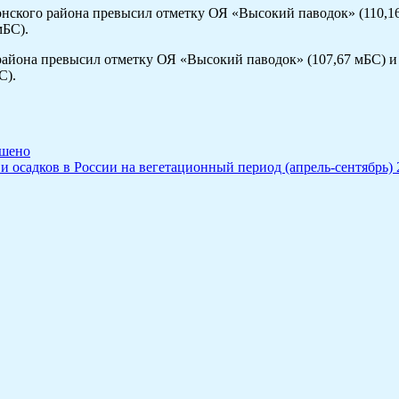
ского района превысил отметку ОЯ «Высокий паводок» (110,16 
мБС).
района превысил отметку ОЯ «Высокий паводок» (107,67 мБС) и 
С).
ршено
 осадков в России на вегетационный период (апрель-сентябрь) 2