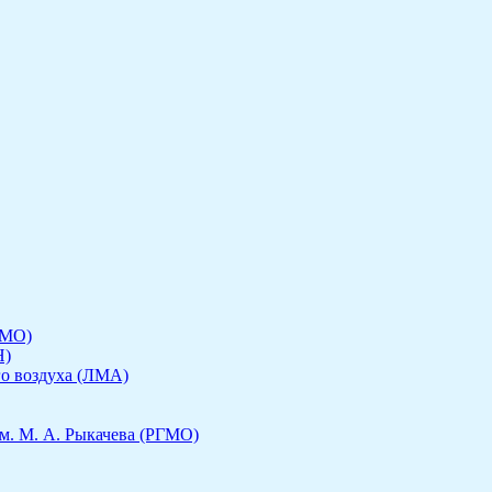
ГМО)
Н)
го воздуха (ЛМА)
м. М. А. Рыкачева (РГМО)