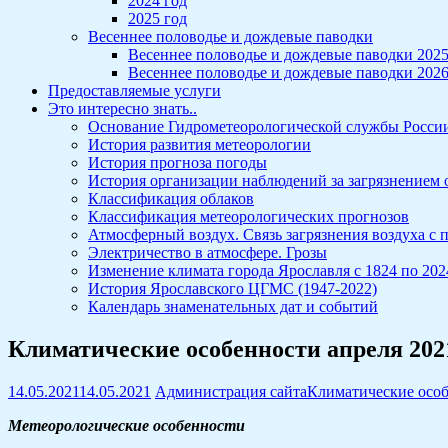
2024 год
2025 год
Весеннее половодье и дождевые паводки
Весеннее половодье и дождевые паводки 202
Весеннее половодье и дождевые паводки 202
Предоставляемые услуги
Это интересно знать..
Основание Гидрометеорологической службы Росси
История развития метеорологии
История прогноза погоды
История организации наблюдений за загрязнением
Классификация облаков
Классификация метеорологических прогнозов
Атмосферный воздух. Связь загрязнения воздуха с
Электричество в атмосфере. Грозы
Изменение климата города Ярославля с 1824 по 2024
История Ярославского ЦГМС (1947-2022)
Календарь знаменательных дат и событий
Климатические особенности апреля 202
14.05.2021
14.05.2021
Администрация сайта
Климатические осо
Метеорологические особенности