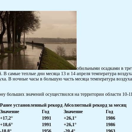
обильными осадками в трет
й. В самые теплые дни месяца 13 и 14 апреля температура воздух
. В ночные часы в большую часть месяца температура воздуха 
ну больших значений осуществился на территории области 10-11 
Ранее установленный рекорд
Абсолютный рекорд за месяц
Значение
Год
Значение
Год
+17,2°
1991
+26,1°
1986
+18,6°
1991
+26,1°
1986
-18,8°
1956
-20,4°
1963