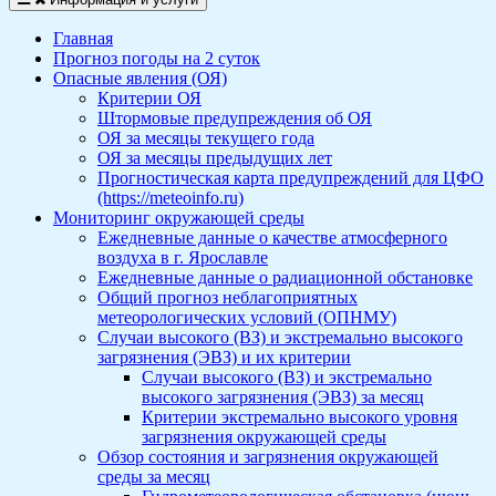
Главная
Прогноз погоды на 2 суток
Опасные явления (ОЯ)
Критерии ОЯ
Штормовые предупреждения об ОЯ
ОЯ за месяцы текущего года
ОЯ за месяцы предыдущих лет
Прогностическая карта предупреждений для ЦФО
(https://meteoinfo.ru)
Мониторинг окружающей среды
Ежедневные данные о качестве атмосферного
воздуха в г. Ярославле
Ежедневные данные о радиационной обстановке
Общий прогноз неблагоприятных
метеорологических условий (ОПНМУ)
Случаи высокого (ВЗ) и экстремально высокого
загрязнения (ЭВЗ) и их критерии
Случаи высокого (ВЗ) и экстремально
высокого загрязнения (ЭВЗ) за месяц
Критерии экстремально высокого уровня
загрязнения окружающей среды
Обзор состояния и загрязнения окружающей
среды за месяц