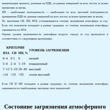
концентрация примеси, деленная на ПДК, из данных измерений на всех постах за всеми
примесями за месяц.
НП
– наибольшая повторяемость — наибольшее из всех значений повторяемости
превышения ПДК по данным измерений на всех постах за всеми примесями за месяц.
По значениям СИ, НП, ИЗА устанавливается степень загрязнения атмосферы за год.
Если эти показатели попадают в разные градации, то степень загрязнения атмосферы
оценивается по ИЗА.
Оценка уровня загрязненности атмосферы воздуха города за год проводится в
соответствии со следующими критериями:
КРИТЕРИИ
УРОВЕНЬ ЗАГРЯЗНЕНИЯ
ИЗА
СИ
НП, %
0–4
0-1
0
низкий
5–6
2–4
1–19
повышенный
7–13
5–10
20–49
высокий
≥14
>10
>50
очень высокий
Если СИ И НП попадают в разные градации, то степень загрязнения атмосферы
оценивается по наибольшему значению этих показателей.
Состояние загрязнения атмосферного