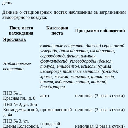
день.
Данные о стационарных постах наблюдения за загрязнением
атмосферного воздуха:
Пост, место
Категория
Программа наблюдений
нахождения
поста
Ярославль
взвешенные вещества, диоксид серы, оксид
углерода, диоксид азота, оксид азота,
сероводород, фенол, аммиак,
формальдегид, углеводороды (бензол,
Наблюдаемые
толуол, этилбензол, ксилолы (сумма
вещества:
изомеров)), тяжелые металлы (оксиды:
хрома, железа, марганца, цинка, меди,
никеля, кобальта, свинца, кадмия),
бенз(а)пирен
ПНЗ № 1,
авто
неполная (3 раза в сутки)
Красная пл., д. 8
ПНЗ № 2, ул. Зои
Космодемьянской,
промышленный
неполная (3 раза в сутки)
д. 4а
ПНЗ № 3, ул.
городской
Елены Колесовой,
неполная (3 раза в сутки)