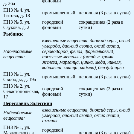
фоновый
д. 26а
ПНЗ № 4, ул.
промышленный
неполная (3 раза в сутки)
Титова, д. 18
ПНЗ № 5, ул.
городской
сокращенная (2 раза в
Саукова, д. 2
фоновый
сутки)
Рыбинск
взвешенные вещества, диоксид серы, оксид
углерода, диоксид азота, оксид азота,
Наблюдаемые
сероводород, фенол, формальдегид,
вещества:
тяжелые металлы (оксиды: хрома,
железа, марганца, цинка, меди, никеля,
кобальта, свинца, кадмия), бенз(а)пирен
ПНЗ № 1, ул.
промышленный
неполная (3 раза в сутки)
Свободы, д. 19а
ПНЗ № 2, ул.
городской
сокращенная (2 раза в
Севастопольская,
фоновый
сутки)
17
Переславль-Залесский
взвешенные вещества, диоксид серы, оксид
Наблюдаемые
углерода, диоксид азота, оксид азота,
вещества:
аммиак
ПНЗ № 1, ул.
городской
Маяковского, д.
неполная (3 раза в сутки)