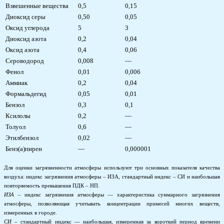
Взвешенные вещества
0,5
0,15
Диоксид серы
0,50
0,05
Оксид углерода
5
3
Диоксид азота
0,2
0,04
Оксид азота
0,4
0,06
Сероводород
0,008
—
Фенол
0,01
0,006
Аммиак
0,2
0,04
Формальдегид
0,05
0,01
Бензол
0,3
0,1
Ксилолы
0,2
—
Толуол
0,6
—
Этилбензол
0,02
—
Бенз(а)пирен
—
0,000001
Для оценки загрязненности атмосферы используют три основных показателя качества
воздуха: индекс загрязнения атмосферы – ИЗА, стандартный индекс – СИ и наибольшая
повторяемость превышения ПДК – НП.
ИЗА
– индекс загрязнения атмосферы — характеристика суммарного загрязнения
атмосферы, позволяющая учитывать концентрации примесей многих веществ,
измеренных в городе.
C
И
– стандартный индекс — наибольшая, измеренная за короткий период времени