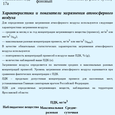
фоновый
17а
Характеристики и показатели загрязнения атмосферного
воздуха
Для определения уровня загрязнения атмосферного воздуха используются следующие
характеристики загрязнения воздуха:
3
— средняя за месяц и за год концентрация загрязняющего вещества (примеси), мг/м
или
3
мкг/м
(q
);
ср
3
3
— максимальная разовая концентрация примеси, мг/м
или мкг/м
(q
);
м
ax
В качестве обязательных статистических характеристик загрязнения атмосферного
воздуха используются:
— повторяемость концентраций примесей в воздухе выше ПДК, % (g);
— количество наблюдений выше ПДК (n).
Загрязнение воздуха определяется по значениям средних и максимальных разовых
концентраций примесей. Уровень загрязнения атмосферного воздуха оценивается при
сравнении фактических концентрации с ПДК.
ПДК
– предельно допустимая концентрация примеси для населенных мест,
устанавливаемая Главным санитарным врачом Российской Федерации.
ПДК для определяемых загрязняющих веществ, наблюдаемых на территории
Ярославской области:
3
ПДК, мг/м
Наблюдаемое вещество
Максимальная
Средне-
разовая
суточная