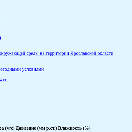
5
6
и
 окружающей среды на территории Ярославской области
 погодными условиями
 гг.
а (м/с)
Давление (мм р.ст.)
Влажность (%)