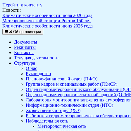
Перейти к контенту
Новости:
Климатические особенности июля 2026 года
Метеорологической станции Ростов 150 лет
Климатические особенности июня 2026 года
Об организации
Документы
Реквизиты
Контакты
Текущая деятельность
Структура
О нас
Руководство
Планово-финансовый отдел (ПФО)
Группа кадров и специальных работ (ГКиСР)
Отдел гидрометеорологического обслуживания (О
Отдел гидрометеорологических наблюдений (ОГМ
Лаборатория мониторинга загрязнения атмосферно
Информационно-технический отдел (ИТО)
Хозяйственный отдел (ХО)
Рыбинская гидрометеорологическая обсерватория и
Наблюдательная сеть
Метеорологическая сеть