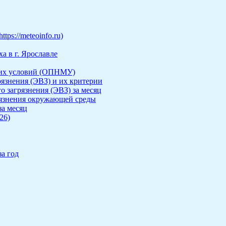
ps://meteoinfo.ru)
а в г. Ярославле
ких условий (ОПНМУ)
рязнения (ЭВЗ) и их критерии
о загрязнения (ЭВЗ) за месяц
рязнения окружающей среды
за месяц
26)
а год