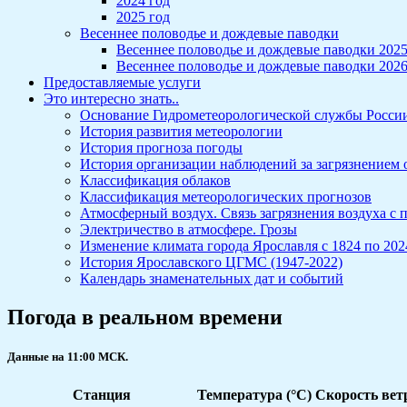
2024 год
2025 год
Весеннее половодье и дождевые паводки
Весеннее половодье и дождевые паводки 202
Весеннее половодье и дождевые паводки 202
Предоставляемые услуги
Это интересно знать..
Основание Гидрометеорологической службы Росси
История развития метеорологии
История прогноза погоды
История организации наблюдений за загрязнением
Классификация облаков
Классификация метеорологических прогнозов
Атмосферный воздух. Связь загрязнения воздуха с
Электричество в атмосфере. Грозы
Изменение климата города Ярославля с 1824 по 2024
История Ярославского ЦГМС (1947-2022)
Календарь знаменательных дат и событий
Погода в реальном времени
Данные на 11:00 МСК.
Станция
Температура (°С)
Скорость ветр