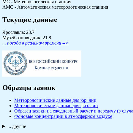
МС - Метеорологическая станция
АМС - Автоматическая метеорологическая станция
Текущие данные
Ярославль: 23.7
Музей-заповедник: 21.8
... погода в реальном времени -->
Образцы заявок
Метеорологические данные для юр. лиц
Метеорологические данные для физ. лиц
Образец заявки на ежедневный расчет и передачу (в сл
Фоновые концентрации в атмосферном воздухе
... другие