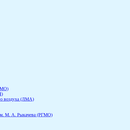
ГМО)
Н)
го воздуха (ЛМА)
м. М. А. Рыкачева (РГМО)