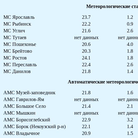
Метеорологические ст
МС Ярославль
23.7
1.2
МС Рыбинск
22.2
0.9
МС Углич
21.6
2.6
МС Тутаев
нет данных
нет данн
МС Пошехонье
20.6
4.0
МС Брейтово
20.3
1.8
МС Ростов
24.1
1.8
МС Переславль
22.4
2.6
МС Данилов
21.8
1.4
Автоматические метеорологич
АМС Музей-заповедник
21.8
1.6
АМС Гаврилов-Ям
нет данных
нет данн
АМС Большое Село
21.4
2.1
АМС Мышкин
нет данных
нет данн
АМС Борисоглебский
22.9
3.2
АМС Борок (Некоузский р-н)
22.1
1.4
АМС Владычное
20.9
1.5