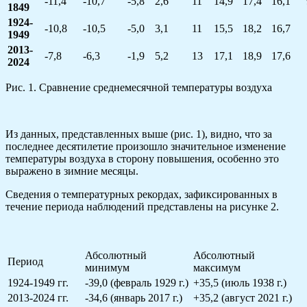
-11,4
-10,7
-5,8
2,6
11
14,9
17,4
16,1
1849
1924-
-10,8
-10,5
-5,0
3,1
11
15,5
18,2
16,7
1949
2013-
-7,8
-6,3
-1,9
5,2
13
17,1
18,9
17,6
2024
Рис. 1. Сравнение среднемесячной температуры воздуха
Из данных, представленных выше (рис. 1), видно, что за
последнее десятилетие произошло значительное изменение
температуры воздуха в сторону повышения, особенно это
выражено в зимние месяцы.
Сведения о температурных рекордах, зафиксированных в
течение периода наблюдений представлены на рисунке 2.
Абсолютный
Абсолютный
Период
минимум
максимум
1924-1949 гг.
-39,0 (февраль 1929 г.)
+35,5 (июль 1938 г.)
2013-2024 гг.
-34,6 (январь 2017 г.)
+35,2 (август 2021 г.)