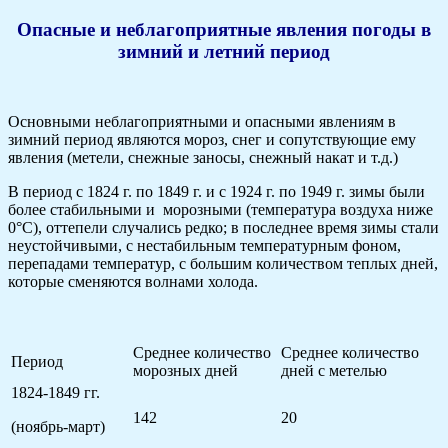
Опасные и неблагоприятные явления погоды в
зимний и летний период
Основными неблагоприятными и опасными явлениям в
зимний период являются мороз, снег и сопутствующие ему
явления (метели, снежные заносы, снежный накат и т.д.)
В период с 1824 г. по 1849 г. и с 1924 г. по 1949 г. зимы были
более стабильными и морозными (температура воздуха ниже
0°С), оттепели случались редко; в последнее время зимы стали
неустойчивыми, с нестабильным температурным фоном,
перепадами температур, с большим количеством теплых дней,
которые сменяются волнами холода.
Среднее количество
Среднее количество
Период
морозных дней
дней с метелью
1824-1849 гг.
142
20
(ноябрь-март)