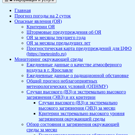
Главная
Прогноз погоды на 2 суток
Опасные явления (ОЯ)
Критерии ОЯ
Штормовые предупреждения об ОЯ
ОЯ за месяцы текущего года
ОЯ за месяцы предыдущих лет
Прогностическая карта предупреждений для ЦФО
(https://meteoinfo.ru)
Мониторинг окружающей среды
Ежедневные данные о качестве атмосферного
воздуха в г. Ярославле
Ежедневные данные о радиационной обстановке
Общий прогноз неблагоприятных
метеорологических условий (ОПНМУ)
Случаи высокого (ВЗ) и экстремально высокого
загрязнения (ЭВЗ) и их критерии
Случаи высокого (ВЗ) и экстремально
высокого загрязнения (ЭВЗ) за месяц
Критерии экстремально высокого уровня
загрязнения окружающей среды
Обзор состояния и загрязнения окружающей
среды за месяц