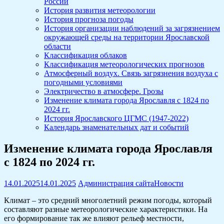
России
История развития метеорологии
История прогноза погоды
История организации наблюдений за загрязнением
окружающей среды на территории Ярославской
области
Классификация облаков
Классификация метеорологических прогнозов
Атмосферный воздух. Связь загрязнения воздуха с
погодными условиями
Электричество в атмосфере. Грозы
Изменение климата города Ярославля с 1824 по
2024 гг.
История Ярославского ЦГМС (1947-2022)
Календарь знаменательных дат и событий
Изменение климата города Ярославля
с 1824 по 2024 гг.
14.01.2025
14.01.2025
Администрация сайта
Новости
Климат – это средний многолетний режим погоды, который
составляют разные метеорологические характеристики. На
его формирование так же влияют рельеф местности,