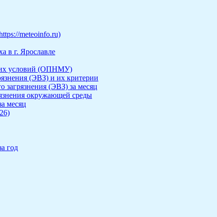
ps://meteoinfo.ru)
а в г. Ярославле
ких условий (ОПНМУ)
рязнения (ЭВЗ) и их критерии
о загрязнения (ЭВЗ) за месяц
рязнения окружающей среды
за месяц
26)
а год