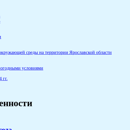
5
6
и
 окружающей среды на территории Ярославской области
 погодными условиями
 гг.
енности
года