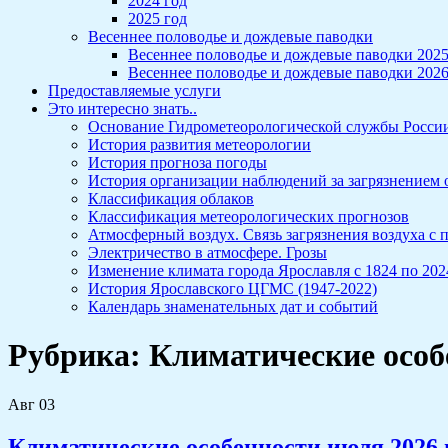
2024 год
2025 год
Весеннее половодье и дождевые паводки
Весеннее половодье и дождевые паводки 202
Весеннее половодье и дождевые паводки 202
Предоставляемые услуги
Это интересно знать..
Основание Гидрометеорологической службы Росси
История развития метеорологии
История прогноза погоды
История организации наблюдений за загрязнением
Классификация облаков
Классификация метеорологических прогнозов
Атмосферный воздух. Связь загрязнения воздуха с
Электричество в атмосфере. Грозы
Изменение климата города Ярославля с 1824 по 2024
История Ярославского ЦГМС (1947-2022)
Календарь знаменательных дат и событий
Рубрика:
Климатические особ
Авг
03
Климатические особенности июля 2026 