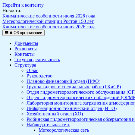
Перейти к контенту
Новости:
Климатические особенности июля 2026 года
Метеорологической станции Ростов 150 лет
Климатические особенности июня 2026 года
Об организации
Документы
Реквизиты
Контакты
Текущая деятельность
Структура
О нас
Руководство
Планово-финансовый отдел (ПФО)
Группа кадров и специальных работ (ГКиСР)
Отдел гидрометеорологического обслуживания (О
Отдел гидрометеорологических наблюдений (ОГМ
Лаборатория мониторинга загрязнения атмосферно
Информационно-технический отдел (ИТО)
Хозяйственный отдел (ХО)
Рыбинская гидрометеорологическая обсерватория и
Наблюдательная сеть
Метеорологическая сеть