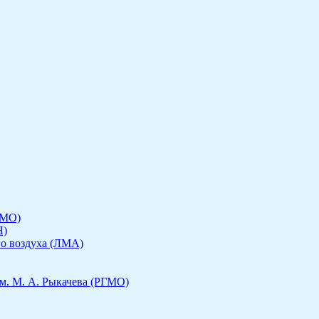
ГМО)
Н)
го воздуха (ЛМА)
м. М. А. Рыкачева (РГМО)