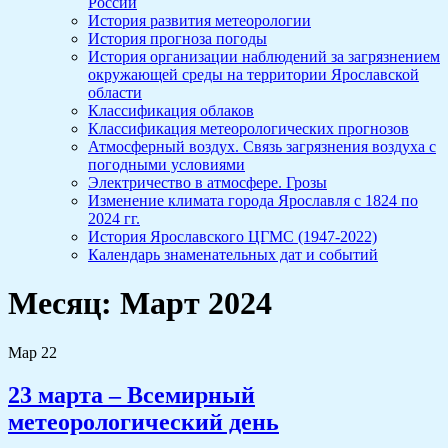
России
История развития метеорологии
История прогноза погоды
История организации наблюдений за загрязнением
окружающей среды на территории Ярославской
области
Классификация облаков
Классификация метеорологических прогнозов
Атмосферный воздух. Связь загрязнения воздуха с
погодными условиями
Электричество в атмосфере. Грозы
Изменение климата города Ярославля с 1824 по
2024 гг.
История Ярославского ЦГМС (1947-2022)
Календарь знаменательных дат и событий
Месяц:
Март 2024
Мар
22
23 марта – Всемирный
метеорологический день