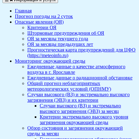
Главная
Прогноз погоды на 2 суток
Опасные явления (ОЯ)
Критерии ОЯ
Штормовые предупреждения об ОЯ
ОЯ за месяцы текущего года
ОЯ за месяцы предыдущих лет
Прогностическая карта предупреждений для ЦФО
(https://meteoinfo.ru)
Мониторинг окружающей среды
Ежедневные данные о качестве атмосферного
воздуха в г. Ярославле
Ежедневные данные о радиационной обстановке
Общий прогноз неблагоприятных
метеорологических условий (ОПНМУ)
Случаи высокого (ВЗ) и экстремально высокого
загрязнения (ЭВЗ) и их критерии
Случаи высокого (ВЗ) и экстремально
высокого загрязнения (ЭВЗ) за месяц
Критерии экстремально высокого уровня
загрязнения окружающей среды
Обзор состояния и загрязнения окружающей
среды за месяц