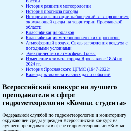
России
История развития метеорологии
История прогноза погоды
История организации наблюдений за загрязнением
окружающей среды на территории Ярославской
области
Классификация облаков
Классификация метеорологических прогнозов
Атмосферный воздух. Связь загрязнения воздуха с
погодными условиями
Электричество в атмосфере. Грозы
Изменение климата города Ярославля с 1824 по
2024 гг.
История Ярославского ЦГМС (1947-2022)
Календарь знаменательных дат и событий
Всероссийский конкурс на лучшего
преподавателя в сфере
гидрометеорологии «Компас студента»
Федеральной службой по гидрометеорологии и мониторингу
окружающей среды учрежден Всероссийский конкурс на
лучшего преподавателя в сфере гидрометеорологии «Компас
студента».