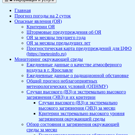
Главная
Прогноз погоды на 2 суток
Опасные явления (ОЯ)
Критерии ОЯ
Штормовые предупреждения об ОЯ
ОЯ за месяцы текущего года
ОЯ за месяцы предыдущих лет
Прогностическая карта предупреждений для ЦФО
(https://meteoinfo.ru)
Мониторинг окружающей среды
Ежедневные данные о качестве атмосферного
воздуха в г. Ярославле
Ежедневные данные о радиационной обстановке
Общий прогноз неблагоприятных
метеорологических условий (ОПНМУ)
Случаи высокого (ВЗ) и экстремально высокого
загрязнения (ЭВЗ) и их критерии
Случаи высокого (ВЗ) и экстремально
высокого загрязнения (ЭВЗ) за месяц
Критерии экстремально высокого уровня
загрязнения окружающей среды
Обзор состояния и загрязнения окружающей
среды за месяц