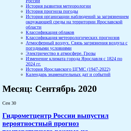
России
История развития метеорологии
История прогноза погоды
История организации наблюдений за загрязнением
окружающей среды на территории Ярославской
области
Классификация облаков
Классификация метеорологических прогнозов
Атмосферный воздух. Связь загрязнения воздуха с
погодными условиями
Электричество в атмосфере. Грозы
Изменение климата города Ярославля с 1824 по
2024 гг.
История Ярославского ЦГМС (1947-2022)
Календарь знаменательных дат и событий
Месяц:
Сентябрь 2020
Сен
30
Гидрометцентр России выпустил
вероятностный прогноз