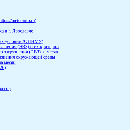
ps://meteoinfo.ru)
а в г. Ярославле
ких условий (ОПНМУ)
рязнения (ЭВЗ) и их критерии
о загрязнения (ЭВЗ) за месяц
рязнения окружающей среды
за месяц
26)
а год