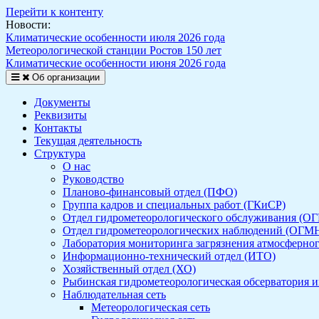
Перейти к контенту
Новости:
Климатические особенности июля 2026 года
Метеорологической станции Ростов 150 лет
Климатические особенности июня 2026 года
Об организации
Документы
Реквизиты
Контакты
Текущая деятельность
Структура
О нас
Руководство
Планово-финансовый отдел (ПФО)
Группа кадров и специальных работ (ГКиСР)
Отдел гидрометеорологического обслуживания (О
Отдел гидрометеорологических наблюдений (ОГМ
Лаборатория мониторинга загрязнения атмосферно
Информационно-технический отдел (ИТО)
Хозяйственный отдел (ХО)
Рыбинская гидрометеорологическая обсерватория и
Наблюдательная сеть
Метеорологическая сеть