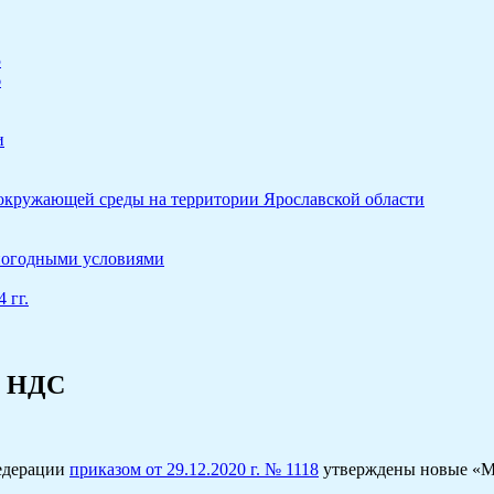
5
6
и
 окружающей среды на территории Ярославской области
 погодными условиями
 гг.
и НДС
федерации
приказом от 29.12.2020 г. № 1118
утверждены новые «Ме