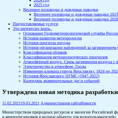
2024 год
2025 год
Весеннее половодье и дождевые паводки
Весеннее половодье и дождевые паводки 202
Весеннее половодье и дождевые паводки 202
Предоставляемые услуги
Это интересно знать..
Основание Гидрометеорологической службы Росси
История развития метеорологии
История прогноза погоды
История организации наблюдений за загрязнением
Классификация облаков
Классификация метеорологических прогнозов
Атмосферный воздух. Связь загрязнения воздуха с
Электричество в атмосфере. Грозы
Изменение климата города Ярославля с 1824 по 2024
История Ярославского ЦГМС (1947-2022)
Календарь знаменательных дат и событий
Утверждена новая методика разработк
11.02.2021
19.03.2021
Администрация сайта
Новости
Министерством природных ресурсов и экологии Российской 
и микроорганизмов в водные объекты для водопользователей».