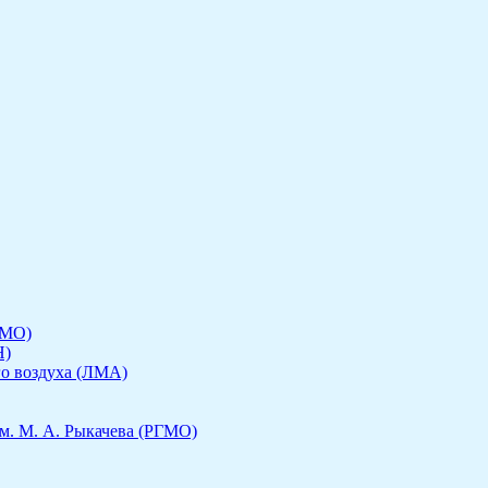
ГМО)
Н)
го воздуха (ЛМА)
м. М. А. Рыкачева (РГМО)