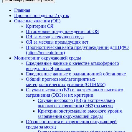
Главная
Прогноз погоды на 2 суток
Опасные явления (ОЯ)
Критерии ОЯ
Штормовые предупреждения об ОЯ
ОЯ за месяцы текущего года
ОЯ за месяцы предыдущих лет
Прогностическая карта предупреждений для ЦФО
(https://meteoinfo.ru)
Мониторинг окружающей среды
Ежедневные данные о качестве атмосферного
воздуха в г. Ярославле
Ежедневные данные о радиационной обстановке
Общий прогноз неблагоприятных
метеорологических условий (ОПНМУ)
Случаи высокого (ВЗ) и экстремально высокого
загрязнения (ЭВЗ) и их критерии
Случаи высокого (ВЗ) и экстремально
высокого загрязнения (ЭВЗ) за месяц
Критерии экстремально высокого уровня
загрязнения окружающей среды
Обзор состояния и загрязнения окружающей
среды за месяц