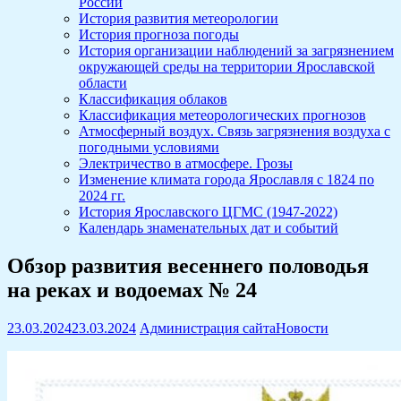
России
История развития метеорологии
История прогноза погоды
История организации наблюдений за загрязнением
окружающей среды на территории Ярославской
области
Классификация облаков
Классификация метеорологических прогнозов
Атмосферный воздух. Связь загрязнения воздуха с
погодными условиями
Электричество в атмосфере. Грозы
Изменение климата города Ярославля с 1824 по
2024 гг.
История Ярославского ЦГМС (1947-2022)
Календарь знаменательных дат и событий
Обзор развития весеннего половодья
на реках и водоемах № 24
23.03.2024
23.03.2024
Администрация сайта
Новости