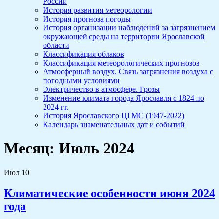
России
История развития метеорологии
История прогноза погоды
История организации наблюдений за загрязнением
окружающей среды на территории Ярославской
области
Классификация облаков
Классификация метеорологических прогнозов
Атмосферный воздух. Связь загрязнения воздуха с
погодными условиями
Электричество в атмосфере. Грозы
Изменение климата города Ярославля с 1824 по
2024 гг.
История Ярославского ЦГМС (1947-2022)
Календарь знаменательных дат и событий
Месяц:
Июль 2024
Июл
10
Климатические особенности июня 2024
года