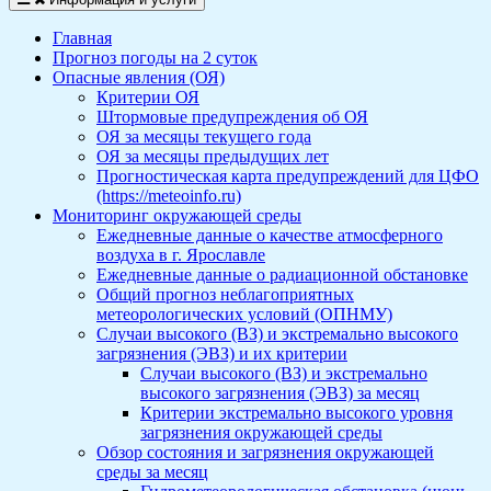
Главная
Прогноз погоды на 2 суток
Опасные явления (ОЯ)
Критерии ОЯ
Штормовые предупреждения об ОЯ
ОЯ за месяцы текущего года
ОЯ за месяцы предыдущих лет
Прогностическая карта предупреждений для ЦФО
(https://meteoinfo.ru)
Мониторинг окружающей среды
Ежедневные данные о качестве атмосферного
воздуха в г. Ярославле
Ежедневные данные о радиационной обстановке
Общий прогноз неблагоприятных
метеорологических условий (ОПНМУ)
Случаи высокого (ВЗ) и экстремально высокого
загрязнения (ЭВЗ) и их критерии
Случаи высокого (ВЗ) и экстремально
высокого загрязнения (ЭВЗ) за месяц
Критерии экстремально высокого уровня
загрязнения окружающей среды
Обзор состояния и загрязнения окружающей
среды за месяц