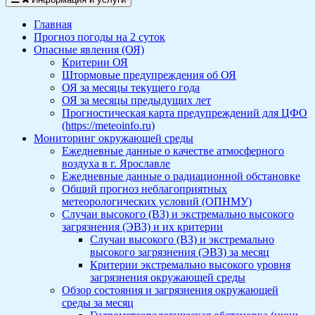
Главная
Прогноз погоды на 2 суток
Опасные явления (ОЯ)
Критерии ОЯ
Штормовые предупреждения об ОЯ
ОЯ за месяцы текущего года
ОЯ за месяцы предыдущих лет
Прогностическая карта предупреждений для ЦФО
(https://meteoinfo.ru)
Мониторинг окружающей среды
Ежедневные данные о качестве атмосферного
воздуха в г. Ярославле
Ежедневные данные о радиационной обстановке
Общий прогноз неблагоприятных
метеорологических условий (ОПНМУ)
Случаи высокого (ВЗ) и экстремально высокого
загрязнения (ЭВЗ) и их критерии
Случаи высокого (ВЗ) и экстремально
высокого загрязнения (ЭВЗ) за месяц
Критерии экстремально высокого уровня
загрязнения окружающей среды
Обзор состояния и загрязнения окружающей
среды за месяц