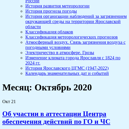
России
История развития метеорологии
История прогноза погоды
История организации наблюдений за загрязнением
окружающей среды на территории Ярославской
области
Классификация облаков
Классификация метеорологических прогнозов
Атмосферный воздух. Связь загрязнения воздуха с
погодными условиями
Электричество в атмосфере. Грозы
Изменение климата города Ярославля с 1824 по
2024 гг.
История Ярославского ЦГМС (1947-2022)
Календарь знаменательных дат и событий
Месяц:
Октябрь 2020
Окт
21
Об участии в аттестации Центра
обеспечения действий по ГО и ЧС