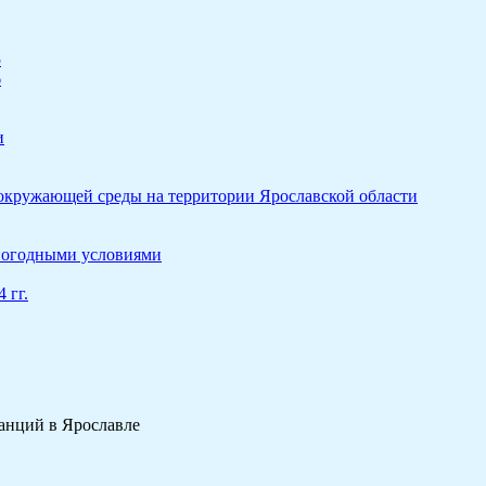
5
6
и
 окружающей среды на территории Ярославской области
 погодными условиями
 гг.
анций в Ярославле