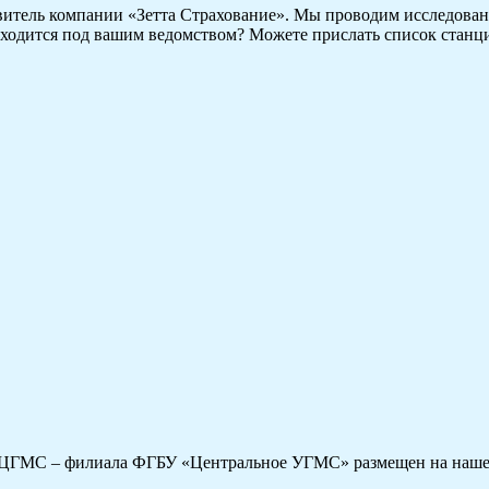
витель компании «Зетта Страхование». Мы проводим исследовани
аходится под вашим ведомством? Можете прислать список станц
ЦГМС – филиала ФГБУ «Центральное УГМС» размещен на нашем 