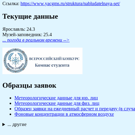
Ссылка:
https://www.yacgms.ru/struktura/nabludatelnaya-set/
Текущие данные
Ярославль: 24.3
Музей-заповедник: 25.4
... погода в реальном времени -->
Образцы заявок
Метеорологические данные для юр. лиц
Метеорологические данные для физ. лиц
Образец заявки на ежедневный расчет и передачу (в сл
Фоновые концентрации в атмосферном воздухе
... другие