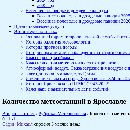
2024 год
2025 год
Весеннее половодье и дождевые паводки
Весеннее половодье и дождевые паводки 202
Весеннее половодье и дождевые паводки 202
Предоставляемые услуги
Это интересно знать..
Основание Гидрометеорологической службы Росси
История развития метеорологии
История прогноза погоды
История организации наблюдений за загрязнением
Классификация облаков
Классификация метеорологических прогнозов
Атмосферный воздух. Связь загрязнения воздуха с
Электричество в атмосфере. Грозы
Изменение климата города Ярославля с 1824 по 2024
История Ярославского ЦГМС (1947-2022)
Календарь знаменательных дат и событий
Количество метеостанций в Ярославле
Вопрос — ответ
›
Рубрика: Метеорология
›
Количество метеост
0
+1
-1
Сафин Михаил
спросил 3 месяца назад