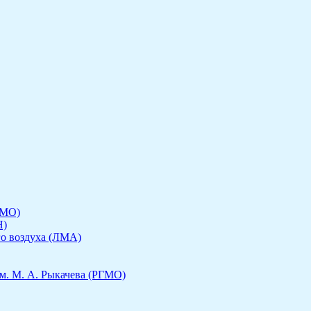
ГМО)
Н)
го воздуха (ЛМА)
м. М. А. Рыкачева (РГМО)