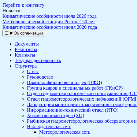
Перейти к контенту
Новости:
Климатические особенности июля 2026 года
Метеорологической станции Ростов 150 лет
Климатические особенности июня 2026 года
Об организации
Документы
Реквизиты
Контакты
Текущая деятельность
Структура
О нас
Руководство
Планово-финансовый отдел (ПФО)
Группа кадров и специальных работ (ГКиСР)
Отдел гидрометеорологического обслуживания (О
Отдел гидрометеорологических наблюдений (ОГМ
Лаборатория мониторинга загрязнения атмосферно
Информационно-технический отдел (ИТО)
Хозяйственный отдел (ХО)
Рыбинская гидрометеорологическая обсерватория и
Наблюдательная сеть
Метеорологическая сеть