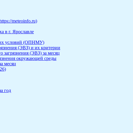
ps://meteoinfo.ru)
а в г. Ярославле
ких условий (ОПНМУ)
рязнения (ЭВЗ) и их критерии
о загрязнения (ЭВЗ) за месяц
рязнения окружающей среды
за месяц
26)
а год