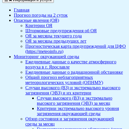
Главная
Прогноз погоды на 2 суток
Опасные явления (ОЯ)
Критерии ОЯ
Штормовые предупреждения об ОЯ
ОЯ за месяцы текущего года
ОЯ за месяцы предыдущих лет
Прогностическая карта предупреждений для ЦФО
(https://meteoinfo.ru)
Мониторинг окружающей среды
Ежедневные данные о качестве атмосферного
воздуха в г. Ярославле
Ежедневные данные о радиационной обстановке
Общий прогноз неблагоприятных
метеорологических условий (ОПНМУ)
Случаи высокого (ВЗ) и экстремально высокого
загрязнения (ЭВЗ) и их критерии
Случаи высокого (ВЗ) и экстремально
высокого загрязнения (ЭВЗ) за месяц
Критерии экстремально высокого уровня
загрязнения окружающей среды
Обзор состояния и загрязнения окружающей
среды за месяц