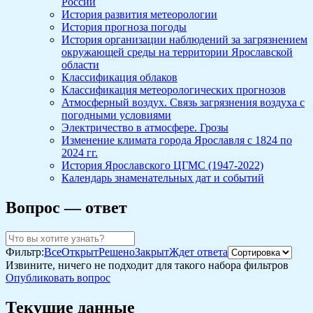
России
История развития метеорологии
История прогноза погоды
История организации наблюдений за загрязнением
окружающей среды на территории Ярославской
области
Классификация облаков
Классификация метеорологических прогнозов
Атмосферный воздух. Связь загрязнения воздуха с
погодными условиями
Электричество в атмосфере. Грозы
Изменение климата города Ярославля с 1824 по
2024 гг.
История Ярославского ЦГМС (1947-2022)
Календарь знаменательных дат и событий
Вопрос — ответ
Фильтр:
Все
Открыт
Решено
Закрыт
Ждет ответа
Извините, ничего не подходит для такого набора фильтров
Опубликовать вопрос
Текущие данные